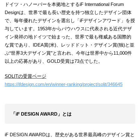
ドイツ・ハノーバーを本拠地とするiF International Forum
Designは、世界で最も長い歴史を持つ独立したデザイン団体
で、毎年優れたデザインを選出し「iFデザインアワード」を授
与しています。1953年からバウハウスに代表される近代デザ
イン発祥の地ドイツで始まった、世界で最も権威ある国際的
な賞であり、IDEA賞(米)、レッドドット・デザイン賞(独)と並
ぶ“世界3大デザイン賞”と言われ、今年は世界中から11,000件
以上の応募があり、GOLD受賞は73点でした。
SOLITの受賞ページ
https://ifdesign.com/en/winner-ranking/project/solit/346645
「iF DESIGN AWARD」とは
iF DESIGN AWARDは、歴史がある世界最高峰のデザイン賞と