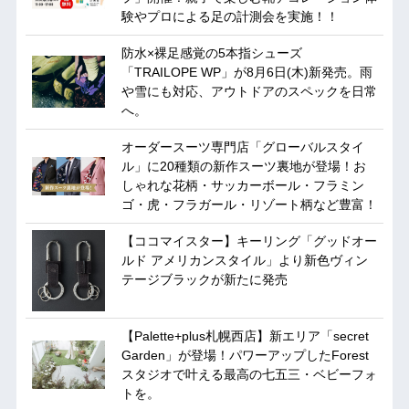
験やプロによる足の計測会を実施！！
防水×裸足感覚の5本指シューズ
「TRAILOPE WP」が8月6日(木)新発売。雨
や雪にも対応、アウトドアのスペックを日常
へ。
オーダースーツ専門店「グローバルスタイ
ル」に20種類の新作スーツ裏地が登場！お
しゃれな花柄・サッカーボール・フラミン
ゴ・虎・フラガール・リゾート柄など豊富！
【ココマイスター】キーリング「グッドオー
ルド アメリカンスタイル」より新色ヴィン
テージブラックが新たに発売
【Palette+plus札幌西店】新エリア「secret
Garden」が登場！パワーアップしたForest
スタジオで叶える最高の七五三・ベビーフォ
トを。