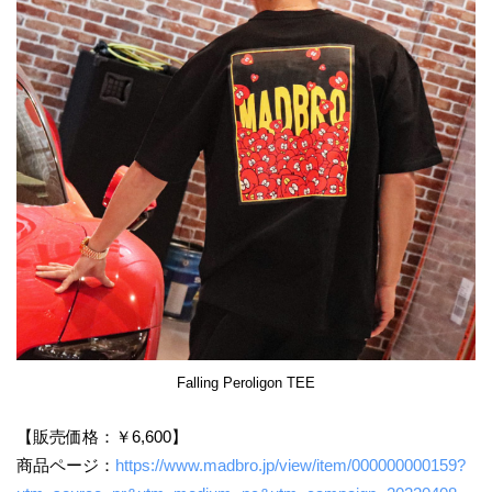
Falling Peroligon TEE
【販売価格：￥6,600】
商品ページ：
https://www.madbro.jp/view/item/000000000159?