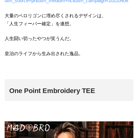
utm_source=pr&utm_medium=nc&utm_campaign=20220408
大量のペロリゴンに埋め尽くされるデザインは、
「人生フィーバー確定」を連想。
人生闘い切ったやつが笑うんだ。
皇治のライフから生み出された逸品。
One Point Embroidery TEE