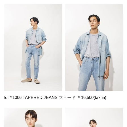
lot.Y1006 TAPERED JEANS フェード ￥16,500(tax in)