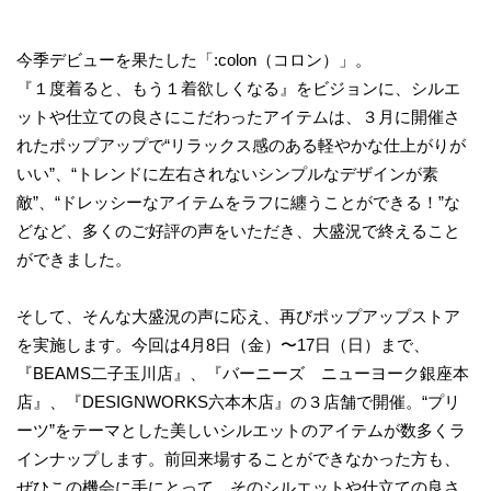
今季デビューを果たした「:colon（コロン）」。
『１度着ると、もう１着欲しくなる』をビジョンに、シルエ
ットや仕立ての良さにこだわったアイテムは、３月に開催さ
れたポップアップで“リラックス感のある軽やかな仕上がりが
いい”、“トレンドに左右されないシンプルなデザインが素
敵”、“ドレッシーなアイテムをラフに纏うことができる！”な
どなど、多くのご好評の声をいただき、大盛況で終えること
ができました。
そして、そんな大盛況の声に応え、再びポップアップストア
を実施します。今回は4月8日（金）〜17日（日）まで、
『BEAMS二子玉川店』、『バーニーズ ニューヨーク銀座本
店』、『DESIGNWORKS六本木店』の３店舗で開催。“プリ
ーツ”をテーマとした美しいシルエットのアイテムが数多くラ
インナップします。前回来場することができなかった方も、
ぜひこの機会に手にとって、そのシルエットや仕立ての良さ