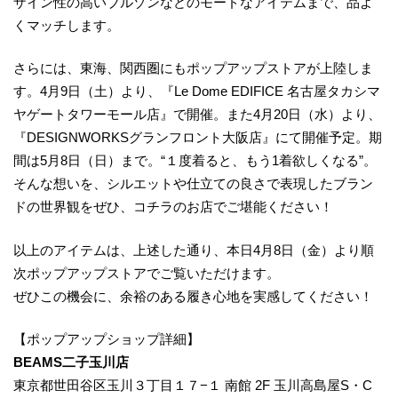
ザイン性の高いブルゾンなどのモードなアイテムまで、品よ
くマッチします。
さらには、東海、関西圏にもポップアップストアが上陸しま
す。4月9日（土）より、『Le Dome EDIFICE 名古屋タカシマ
ヤゲートタワーモール店』で開催。また4月20日（水）より、
『DESIGNWORKSグランフロント大阪店』にて開催予定。期
間は5月8日（日）まで。“１度着ると、もう1着欲しくなる”。
そんな想いを、シルエットや仕立ての良さで表現したブラン
ドの世界観をぜひ、コチラのお店でご堪能ください！
以上のアイテムは、上述した通り、本⽇4⽉8⽇（⾦）より順
次ポップアップストアでご覧いただけます。
ぜひこの機会に、余裕のある履き⼼地を実感してください！
【ポップアップショップ詳細】
BEAMS二子玉川店
東京都世田谷区玉川３丁目１７−１ 南館 2F 玉川高島屋S・C