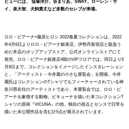
ビューには、 窪塚洋介、谷まりあ、SWAY、ローレン・サ
イ、泉大智、犬飼貴丈など多数のセレブが来場。
ロロ・ピアーナ×藤原ヒロシ 2022春夏コレクションは、2022
年4月6日よりロロ・ピアーナ銀座店、伊勢丹新宿店と阪急う
めだ本店のポップアップストア、公式オンラインストアにて
発売。ロロ・ピアーナ銀座店4階のVIPフロアでは、同日より5
月8日まで、コレクションをイメージしたインスタレーション
と、「アーティスト・今井麗の小さな展覧会」を開催。今井
麗氏はコレクションのTシャツでもフィーチャーされている神
奈川県在住のアーティストであり、本展覧会では、ロロ・ピ
アーナを象徴する動物、ビキューナを描いた本コレクションT
シャツの原画『VICUNA』の他、独自の視点とセンスで日常を
描いた未公開作品を含む計5点が展示されています。