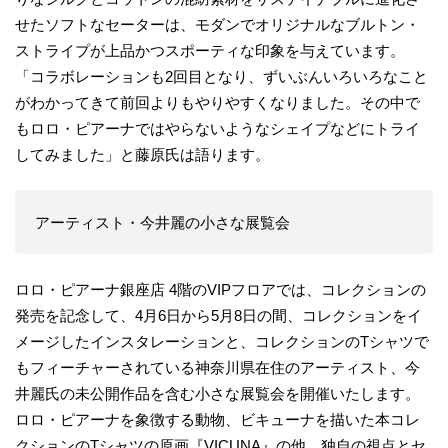
せたソフトなセーターは、モダンでオリジナルなブルトン・
ストライプが上品かつスポーティな印象を与えています。
「コラボレーションも2回目となり、ずいぶんいろいろなこと
がわかってきて前回よりもやりやすくなりました。その中で
もロロ・ピアーナではやらないようなシェイプなどにトライ
してみました」と藤原氏は語ります。
アーティスト・今井麗の小さな展覧会
ロロ・ピアーナ銀座店 4階のVIPフロアでは、コレクションの
発売を記念して、4月6日から5月8日の間、コレクションをイ
メージしたインスタレーションと、コレクションのTシャツで
もフィーチャーされている神奈川県在住のアーティスト、今
井麗氏の未公開作品を含む小さな展覧会を開催いたします。
ロロ・ピアーナを象徴する動物、ビキューナを描いた本コレ
クションのTシャツの原画『VICUNA』の他、独自の視点とセ