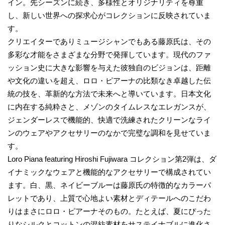
イン。先シーズンに続き、多様性とオリジナリティを尊重
し、新しい世界への探求心がコレクションに反映されていま
す。
クリエイターでありミュージシャンでもある藤原氏は、その
多彩な才能をさまざまな分野で発揮しています。現代のファ
ッション史に大きな影響を与えた彼独自のビジョンは、距離
や文化の違いを超え、ロロ・ピアーナの比類なき卓越した伝
統の技を、革新的な方法で未来へと導いています。日本文化
に内在する純粋さと、メゾンのタイムレスなエレガンスが、
ジェンダーレスで機能的、快適で洗練されたクリーンなライ
ンのウェアやアクセサリーのなかで完璧な調和を見せていま
す。
Loro Piana featuring Hiroshi Fujiwara コレクション第2弾は、ダ
イナミックなウェアと機能的なアクセサリーで構成されてい
ます。白、黒、ネイビーブルーは藤原氏の特徴的なカラーパ
レットであり、上質で心地よい素材とディテールへのこだわ
りはまさにロロ・ピアーナそのもの。たとえば、夏にぴった
りなシルクとコットンの混紡素材をサステイナブルに進化さ