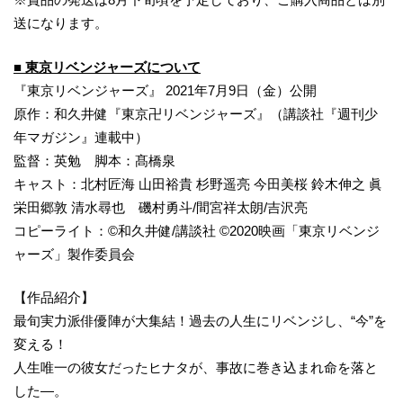
送になります。
■ 東京リベンジャーズについて
『東京リベンジャーズ』 2021年7月9日（金）公開
原作：和久井健『東京卍リベンジャーズ』（講談社『週刊少
年マガジン』連載中）
監督：英勉 脚本：髙橋泉
キャスト：北村匠海 山田裕貴 杉野遥亮 今田美桜 鈴木伸之 眞
栄田郷敦 清水尋也 磯村勇斗/間宮祥太朗/吉沢亮
コピーライト：©和久井健/講談社 ©2020映画「東京リベンジ
ャーズ」製作委員会
【作品紹介】
最旬実力派俳優陣が大集結！過去の人生にリベンジし、“今”を
変える！
人生唯一の彼女だったヒナタが、事故に巻き込まれ命を落と
した―。