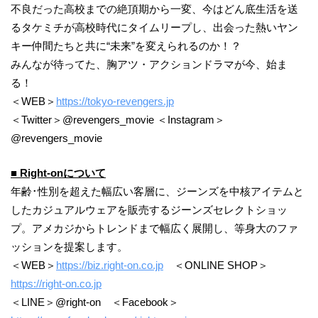
不良だった高校までの絶頂期から一変、今はどん底生活を送
るタケミチが高校時代にタイムリープし、出会った熱いヤン
キー仲間たちと共に“未来”を変えられるのか！？
みんなが待ってた、胸アツ・アクションドラマが今、始ま
る！
＜WEB＞
https://tokyo-revengers.jp
＜Twitter＞@revengers_movie ＜Instagram＞
@revengers_movie
■ Right-onについて
年齢･性別を超えた幅広い客層に、ジーンズを中核アイテムと
したカジュアルウェアを販売するジーンズセレクトショッ
プ。アメカジからトレンドまで幅広く展開し、等身大のファ
ッションを提案します。
＜WEB＞
https://biz.right-on.co.jp
＜ONLINE SHOP＞
https://right-on.co.jp
＜LINE＞@right-on ＜Facebook＞