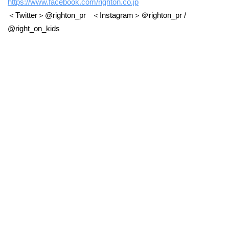
https://www.facebook.com/righton.co.jp
＜Twitter＞@righton_pr ＜Instagram＞＠righton_pr /
@right_on_kids