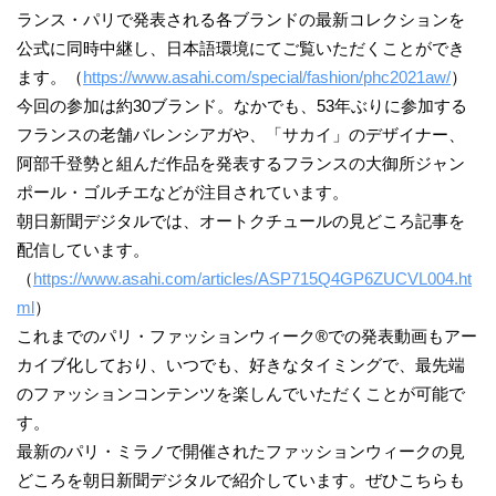
ランス・パリで発表される各ブランドの最新コレクションを
公式に同時中継し、日本語環境にてご覧いただくことができ
ます。（
https://www.asahi.com/special/fashion/phc2021aw/
）
今回の参加は約30ブランド。なかでも、53年ぶりに参加する
フランスの老舗バレンシアガや、「サカイ」のデザイナー、
阿部千登勢と組んだ作品を発表するフランスの大御所ジャン
ポール・ゴルチエなどが注目されています。
朝日新聞デジタルでは、オートクチュールの見どころ記事を
配信しています。
（
https://www.asahi.com/articles/ASP715Q4GP6ZUCVL004.ht
ml
）
これまでのパリ・ファッションウィーク®での発表動画もアー
カイブ化しており、いつでも、好きなタイミングで、最先端
のファッションコンテンツを楽しんでいただくことが可能で
す。
最新のパリ・ミラノで開催されたファッションウィークの見
どころを朝日新聞デジタルで紹介しています。ぜひこちらも