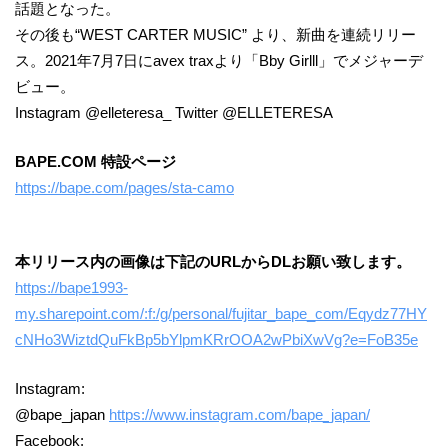
話題となった。
その後も“WEST CARTER MUSIC” より、新曲を連続リリー
ス。2021年7月7日にavex traxより「Bby Girlll」でメジャーデ
ビュー。
Instagram @elleteresa_ Twitter @ELLETERESA
BAPE.COM 特設ページ
https://bape.com/pages/sta-camo
本リリース内の画像は下記のURLからDLお願い致します。
https://bape1993-
my.sharepoint.com/:f:/g/personal/fujitar_bape_com/Eqydz77HY
cNHo3WiztdQuFkBp5bYlpmKRrOOA2wPbiXwVg?e=FoB35e
Instagram:
@bape_japan
https://www.instagram.com/bape_japan/
Facebook: