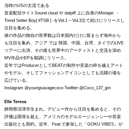
当時のUSの主流である
音楽配信サイトSound cloud や datpiff 上に自身のMixtape -
Trend Setter Boy[ #TSB ] -をVol.1 ~ Vol.3立て続けにリリースし
注目を集める。
彼の作品の独自の世界観は日本国内だけに留まらず海外から
も注目を集め、アジア では 韓国、中国、台湾、タイでのLIVE
ツアーに出演、その後も世界中のアーティストと交流を深め
MV作品やEPを順調にリリース。
近年ではProducerとしてBEATの制作や音楽の枠を越えアート
やモデル、そしてファッションアイコンとしても活躍の場を
広げている。
Instagram @youngsavagecoco Twittter @Coco_137_jpn
Elle Teresa
静岡県沼津市生まれ。デビュー作から注目を集めると、その
評価は国境を超え、アメリカのモデルエージェンシーや音楽
出版社とも契約。近年、Feat.で参加した「GOKU VIBES」が