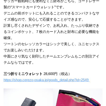
サッカー観戦時にも便利なミニ財布がこちら、ゴートレザー
製の“スマートカードウォレット”です。
デニムの前ポケットにも⼊れることのできるコンパクトなサ
イズ感なので、安⼼して応援することができます。
計算し尽くされたデザインで、お札⼊れ、たっぷり収納でき
るコインポケット、７枚のカード⼊れと財布に必要な機能を
確保。
ツートンのセレッソカラーはシックで美しく、ユニセックス
でお楽しみいただけます。
中⾯にさり気なく刻印したチームエンブレムもこの別注アイ
テムならではです。
三つ折りミニウォレット
28,600円（税込）
https://shop.cerezo-osaka.jp/goods_detail.php?id=2549