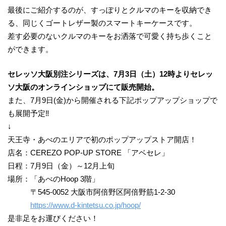
最後にご紹介するのが、すっぽりとクルマのキーを収納でき
る、同じくゴートレザー製のスマートキーケースです。
差す必要のないクルマのキーをお洒落で可愛く持ち歩くこと
ができます。
セレッソ大阪別注シリーズは、7月3日（土）12時よりセレッ
ソ大阪のオンラインショップにて販売開始。
また、7月9日(金)から開催される下記ポップアップショップで
も展開予定‼
↓
天王寺・あべのエリアで初のポップアップストア開店！
店名：CEREZO POP-UP STORE 「アベセレ」
日程：7月9日（金）～12月上旬
場所：「あべのHoop 3階」
〒545-0052 大阪市阿倍野区阿倍野筋1-2-30
https://www.d-kintetsu.co.jp/hoop/
是⾮⾜をお運びください！