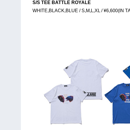
S/S TEE BATTLE ROYALE
WHITE,BLACK,BLUE / S,M,L,XL / ¥6,600(IN T