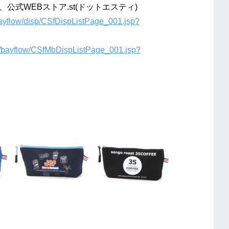
式WEBストア.st(ドットエスティ)
bayflow/disp/CSfDispListPage_001.jsp?
m/bayflow/CSfMbDispListPage_001.jsp?