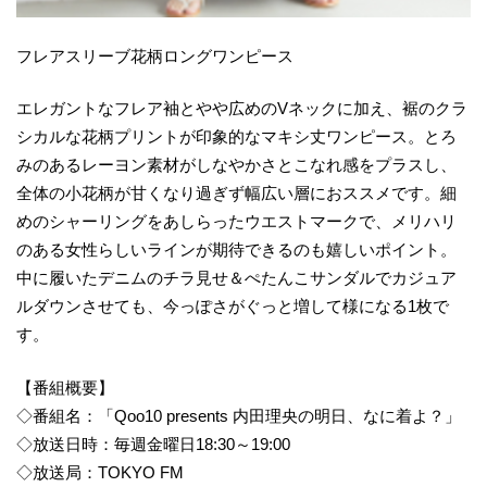
フレアスリーブ花柄ロングワンピース
エレガントなフレア袖とやや広めのVネックに加え、裾のクラ
シカルな花柄プリントが印象的なマキシ丈ワンピース。とろ
みのあるレーヨン素材がしなやかさとこなれ感をプラスし、
全体の小花柄が甘くなり過ぎず幅広い層におススメです。細
めのシャーリングをあしらったウエストマークで、メリハリ
のある女性らしいラインが期待できるのも嬉しいポイント。
中に履いたデニムのチラ見せ＆ぺたんこサンダルでカジュア
ルダウンさせても、今っぽさがぐっと増して様になる1枚で
す。
【番組概要】
◇番組名：「Qoo10 presents 内田理央の明日、なに着よ？」
◇放送日時：毎週金曜日18:30～19:00
◇放送局：TOKYO FM