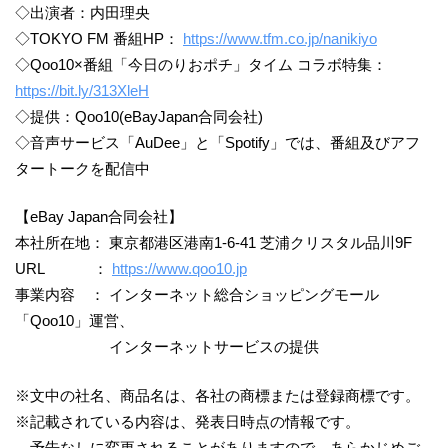
◇出演者：内田理央
◇TOKYO FM 番組HP：
https://www.tfm.co.jp/nanikiyo
◇Qoo10×番組「今日のりおポチ」タイム コラボ特集：
https://bit.ly/313XleH
◇提供：Qoo10(eBayJapan合同会社)
◇音声サービス「AuDee」と「Spotify」では、番組及びアフ
タートークを配信中
【eBay Japan合同会社】
本社所在地： 東京都港区港南1-6-41 芝浦クリスタル品川9F
URL ：
https://www.qoo10.jp
事業内容 ： インターネット総合ショッピングモール
「Qoo10」運営、
インターネットサービスの提供
※文中の社名、商品名は、各社の商標または登録商標です。
※記載されている内容は、発表日時点の情報です。
予告なしに変更されることがありますので、あらかじめご