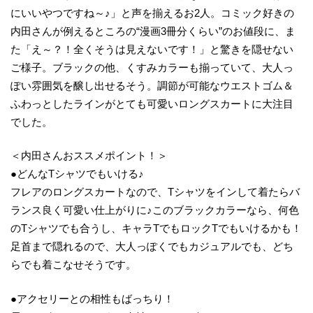
にいいやつですね～♪」と声を揃えるお2人。コミック好きの
内田さんが例えるところの“漫画3冊分くらい”のお値段に、ま
た「え～？！全くそうは見えないです！」と驚きを隠せない
ご様子。ブラックの他、くすみカラーも揃っていて、大人っ
ぽい雰囲気を醸し出せるそう。調節が可能なウエストゴム＆
ふわっとしたラインがとても可愛いロングスカートに大注目
でした。
＜内田さんおススメポイント！＞
●どんなTシャツでもいける♪
フレアのロングスカートなので、Tシャツをインして着たらバ
ランス良く可愛い仕上がりに♪このブラックカラーなら、何色
のTシャツでも合うし、キャラTでもロックTでもいけるかも！
足首まで隠れるので、大人っぽくでもカジュアルでも、どち
らでも着こなせそうです。
●アクセリーとの相性もばっちり！