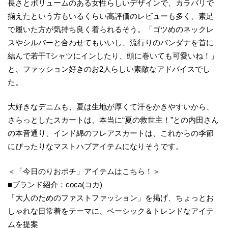
長さとボリュームのある女性らしいデザインで、カラバリで
揃えたという方もいるくらい高評価のレビューも多く、素足
で履いた方が気持ち良く着られるそう。「ゴツめのネックレ
スやシルバーと合わせてもいいし、流行りのバンダナを首に
結んで若干Tシャツにインしたり、頭に巻いても可愛いね！」
と、ファッション好きのお2人らしい素敵なアドバイスでし
た。
大好きなデニムも、夏は生地が厚くて汗をかきやすいから、
さらっとしたスカートは、本当に“夏の救世主！”との内田さん
の本音通り、インド綿のフレアスカートは、これからの季節
にぴったりなマストハブアイテムになりそうです。
＜「今日のりおポチ」アイテムはこちら！＞
■ブランド紹介：coca(コカ)
「大人のためのファストファッション」を掲げ、ちょっとお
しゃれな日常着をテーマに、ベーシック＆トレンドなアイテ
ムを提案