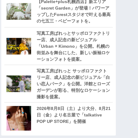
【Palette+plus札幌西店】新エリア
「secret Garden」が登場！パワーア
ップしたForestスタジオで叶える最高
の七五三・ベビーフォトを。
写真工房ぱれっとサッポロファクトリ
ー店、成人記念の新ビジュアル
「Urban × Kimono」を公開。札幌の
街並みを舞台にした、新しい振袖ロケ
ーションフォトを提案。
写真工房ぱれっと サッポロファクト
リー店、成人記念の新ビジュアル「白
い恋人パーク」を公開。洋館とローズ
ガーデンが彩る、特別なロケーション
撮影を提案。
2026年8月8日（土）より大分、8月21
日（金）より名古屋で「talkative
POP UP STORE」を開催