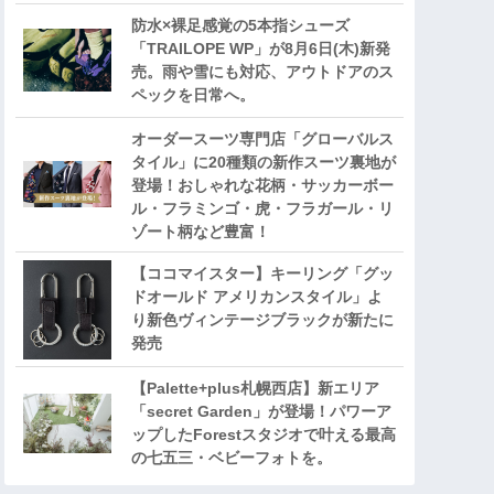
防水×裸足感覚の5本指シューズ
「TRAILOPE WP」が8月6日(木)新発
売。雨や雪にも対応、アウトドアのス
ペックを日常へ。
オーダースーツ専門店「グローバルス
タイル」に20種類の新作スーツ裏地が
登場！おしゃれな花柄・サッカーボー
ル・フラミンゴ・虎・フラガール・リ
ゾート柄など豊富！
【ココマイスター】キーリング「グッ
ドオールド アメリカンスタイル」よ
り新色ヴィンテージブラックが新たに
発売
【Palette+plus札幌西店】新エリア
「secret Garden」が登場！パワーア
ップしたForestスタジオで叶える最高
の七五三・ベビーフォトを。