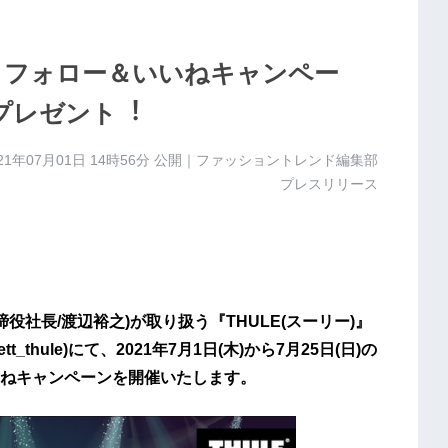
ム フォロー＆いいねキャンペー
プレゼント︕
21年07月01日 14時56分
公開｜ファッショントレンド編集部
プレスリリース
役社⻑/渡辺裕之)が取り扱う『THULE(スーリー)』
hule)にて、2021年7⽉1⽇(⽊)から7⽉25⽇(⽇)の
ねキャンペーンを開催いたします。