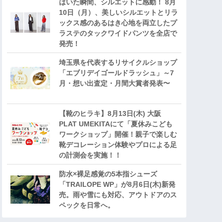
はいた瞬間、シルエットに感動！ 8月
10日（月）、美しいシルエットとリラ
ックス感のあるはき心地を両立したプ
ラステのタックワイドパンツを全店で
発売！
埼玉県を代表するリサイクルショップ
「エブリデイゴールドラッシュ」～7
月・想い出査定・月間大賞者発表〜
【靴のヒラキ】8月13日(木) 大阪
PLAT UMEKITAにて「夏休みこども
ワークショップ」開催！親子で楽しむ
靴デコレーション体験やプロによる足
の計測会を実施！！
防水×裸足感覚の5本指シューズ
「TRAILOPE WP」が8月6日(木)新発
売。雨や雪にも対応、アウトドアのス
ペックを日常へ。