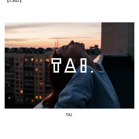
【CBD】
TAI.