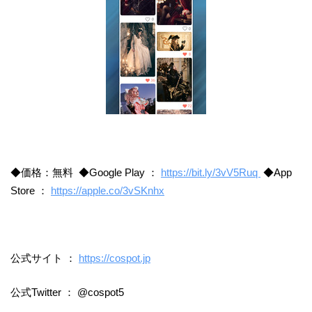
◆価格：無料 ◆Google Play ：
https://bit.ly/3vV5Ruq
◆App
Store ：
https://apple.co/3vSKnhx
公式サイト ：
https://cospot.jp
公式Twitter ： @cospot5