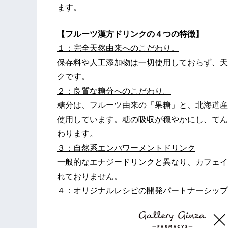
ます。
【フルーツ漢方ドリンクの
４
つの特徴】
１：
完全天然由来
へのこだわり。
保存料や人工添加物は一切使用しておらず、天然由来
クです。
２：良質な糖分
へのこだわり
。
糖分は、フルーツ由来の「果糖」と、北海道産
使用しています。糖の吸収が穏やかにし、てん
わります。
３：自然系エンパワーメントドリンク
一般的なエナジードリンクと異なり、カフェイ
れておりません。
４：
オリジナル
レシピ
の開発
パートナーシップ