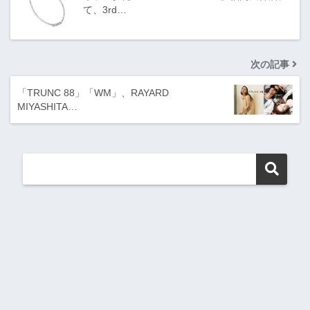
て、3rd…
次の記事
「TRUNC 88」「WM」、RAYARD
MIYASHITA…