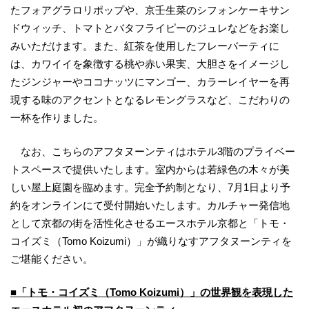
たフォアグラロリポップや、京壬生菜のシフォンケーキサン
ドウィッチ、トマトとバタフライピーのジュレなどをお楽し
みいただけます。また、紅茶を使用したフレーバーティに
は、カワイイを象徴する桃や赤い果実、大胆さをイメージし
たジンジャーやココナッツにマンゴー、カラーレイヤーを再
現する味のアクセントとなるレモングラスなど、こだわりの
一杯を作りました。
なお、こちらのアフタヌーンティはホテル3階のプライベー
トスペースで提供いたします。室内からは若緑色の木々が美
しい屋上庭園を臨めます。完全予約制となり、7月1日より予
約をオンラインにて受付開始いたします。カルチャー発信地
として京都の街を活性化させるエースホテル京都と「トモ・
コイズミ（Tomo Koizumi）」が織りなすアフタヌーンティを
ご堪能ください。
■「トモ・コイズミ（Tomo Koizumi）」の世界観を表現した