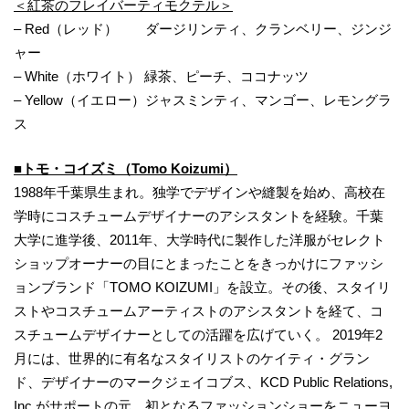
＜紅茶のフレイバーティモクテル＞
– Red（レッド） ダージリンティ、クランベリー、ジンジ
ャー
– White（ホワイト） 緑茶、ピーチ、ココナッツ
– Yellow（イエロー）ジャスミンティ、マンゴー、レモングラ
ス
■トモ・コイズミ（Tomo Koizumi）
1988年千葉県生まれ。独学でデザインや縫製を始め、高校在
学時にコスチュームデザイナーのアシスタントを経験。千葉
大学に進学後、2011年、大学時代に製作した洋服がセレクト
ショップオーナーの目にとまったことをきっかけにファッシ
ョンブランド「TOMO KOIZUMI」を設立。その後、スタイリ
ストやコスチュームアーティストのアシスタントを経て、コ
スチュームデザイナーとしての活躍を広げていく。 2019年2
月には、世界的に有名なスタイリストのケイティ・グラン
ド、デザイナーのマークジェイコブス、KCD Public Relations,
Inc.がサポートの元、初となるファッションショーをニューヨ