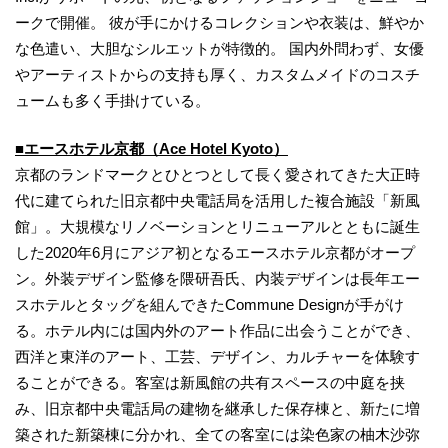
ークで開催。 彼が手にかけるコレクションや衣装は、鮮やか
な色遣い、大胆なシルエットが特徴的。 国内外問わず、女優
やアーティストからの支持も厚く、カスタムメイドのコスチ
ュームも多く手掛けている。
■エースホテル京都（Ace Hotel Kyoto）
京都のランドマークとひとつとして長く愛されてきた大正時
代に建てられた旧京都中央電話局を活用した複合施設「新風
館」。大規模なリノベーションとリニューアルとともに誕生
した2020年6月にアジア初となるエースホテル京都がオープ
ン。外装デザイン監修を隈研吾氏、内装デザインは長年エー
スホテルとタッグを組んできたCommune Designが手がけ
る。ホテル内には国内外のアート作品に出会うことができ、
西洋と東洋のアート、工芸、デザイン、カルチャーを体験す
ることができる。客室は新風館の共有スペースの中庭を挟
み、旧京都中央電話局の建物を継承した保存棟と、新たに増
築された新築棟に分かれ、全ての客室には染色家の柚木沙弥