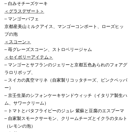
– 白みそチーズケーキ
＜グラスデザート＞
– マンゴーパフェ
京都産美山ミルクアイス、マンゴーコンポート、ローズヒッ
プの泡
＜スコーン＞
– 苺グレーズスコーン、ストロベリージャム
＜セイボリーアイテム＞
– マンゴーとサフランのジェリーと京都五色あられのフォアグ
ラロリポップ、
– スイカの真空マリネ（自家製リコッタチーズ、ピンクペッパ
ー）
– 京壬生菜のシフォンケーキサンドウィッチ（イタリア製生ハ
ム、サワークリーム）
– トマトとバタフライピーのジュレ 紫蘇と豆腐のエスプーマ
– 自家製スモークサーモン、クリームチーズとイクラのタルト
（レモンの泡）