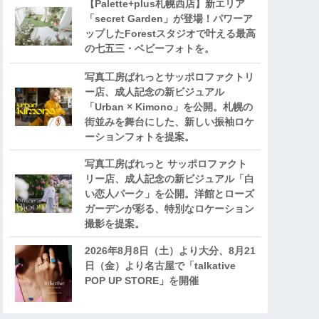
【Palette+plus札幌西店】新エリア
「secret Garden」が登場！パワーア
ップしたForestスタジオで叶える最高
の七五三・ベビーフォトを。
写真工房ぱれっとサッポロファクトリ
ー店、成人記念の新ビジュアル
「Urban × Kimono」を公開。札幌の
街並みを舞台にした、新しい振袖ロケ
ーションフォトを提案。
写真工房ぱれっと サッポロファクト
リー店、成人記念の新ビジュアル「白
い恋人パーク」を公開。洋館とローズ
ガーデンが彩る、特別なロケーション
撮影を提案。
2026年8月8日（土）より大分、8月21
日（金）より名古屋で「talkative
POP UP STORE」を開催