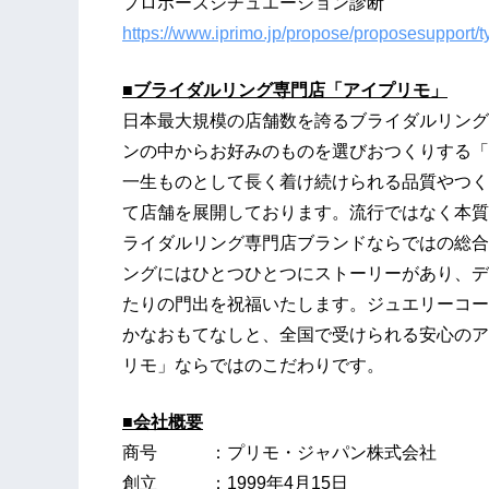
プロポーズシチュエーション診断
https://www.iprimo.jp/propose/proposesupport/t
■
ブライダル
リング専門店
「アイプリモ」
日本最大規模の店舗数を誇るブライダルリング
ンの中からお好みのものを選びおつくりする「
一生ものとして長く着け続けられる品質やつく
て店舗を展開しております。流行ではなく本質
ライダルリング専門店ブランドならではの総合
ングにはひとつひとつにストーリーがあり、デ
たりの門出を祝福いたします。ジュエリーコー
かなおもてなしと、全国で受けられる安心のア
リモ」ならではのこだわりです。
■会社概要
商号 ：プリモ・ジャパン株式会社
創立 ：1999年4月15日