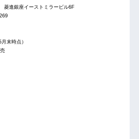
号 菱進銀座イーストミラービル6F
269
年5月末時点）
売