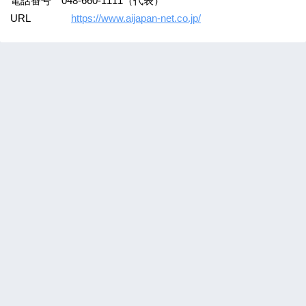
電話番号 048-660-1111（代表）
URL
https://www.aijapan-net.co.jp/