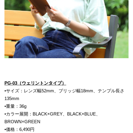
PG-0
3
（
ウェリントン
タイプ）
•サイズ：レンズ幅52mm、ブリッジ幅18mm、テンプル長さ
135mm
•重量：36g
•カラー展開：BLACK×GREY、BLACK×BLUE、
BROWN×GREEN
•価格：6,490円