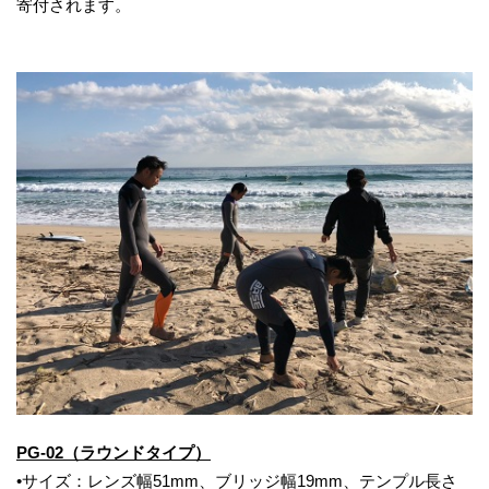
寄付されます。
PG-02（
ラウンド
タイプ）
•サイズ：レンズ幅51mm、ブリッジ幅19mm、テンプル長さ