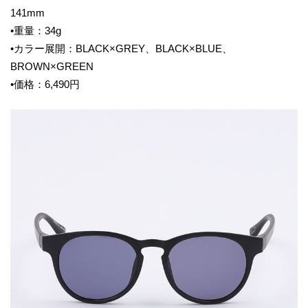
141mm
•重量：34g
•カラー展開：BLACK×GREY、BLACK×BLUE、
BROWN×GREEN
•価格：6,490円