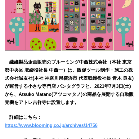
繊維製品企画販売のブルーミング中西株式会社（本社 東京
都中央区 取締役社長 中西
一）は、
販促ツール制作・施工の株
式会社誠友社(本社 神奈川県横浜市 代表取締役社長 青木 良友)
が運営する小さな専門店
パンタグラフ
と、
2021年7月3日(土)
から、
Atsuko
Matano
(
アツコマタノ
)の商
品を展開する
自動販
売機を
アトレ
吉祥寺
に設置します。
詳細はこちら
：
https://www.blooming.co.jp/archives/14756