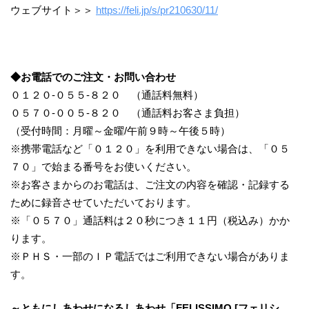
ウェブサイト＞＞
https://feli.jp/s/pr210630/11/
◆お電話でのご注文・お問い合わせ
０１２０-０５５-８２０ （通話料無料）
０５７０-００５-８２０ （通話料お客さま負担）
（受付時間：月曜～金曜/午前９時～午後５時）
※携帯電話など「０１２０」を利用できない場合は、「０５
７０」で始まる番号をお使いください。
※お客さまからのお電話は、ご注文の内容を確認・記録する
ために録音させていただいております。
※「０５７０」通話料は２０秒につき１１円（税込み）かか
ります。
※ＰＨＳ・一部のＩＰ電話ではご利用できない場合がありま
す。
～ともにしあわせになるしあわせ「FELISSIMO [フェリシ