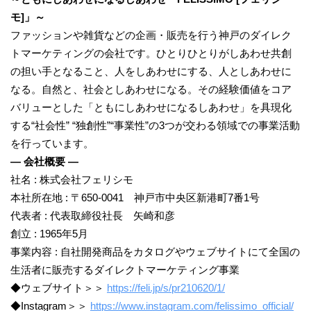
モ]」～
ファッションや雑貨などの企画・販売を行う神戸のダイレク
トマーケティングの会社です。ひとりひとりがしあわせ共創
の担い手となること、人をしあわせにする、人としあわせに
なる。自然と、社会としあわせになる。その経験価値をコア
バリューとした「ともにしあわせになるしあわせ」を具現化
する“社会性” “独創性”“事業性”の3つが交わる領域での事業活動
を行っています。
― 会社概要 ―
社名 : 株式会社フェリシモ
本社所在地 : 〒650-0041 神戸市中央区新港町7番1号
代表者 : 代表取締役社長 矢崎和彦
創立 : 1965年5月
事業内容 : 自社開発商品をカタログやウェブサイトにて全国の
生活者に販売するダイレクトマーケティング事業
◆ウェブサイト＞＞
https://feli.jp/s/pr210620/1/
◆Instagram＞＞
https://www.instagram.com/felissimo_official/