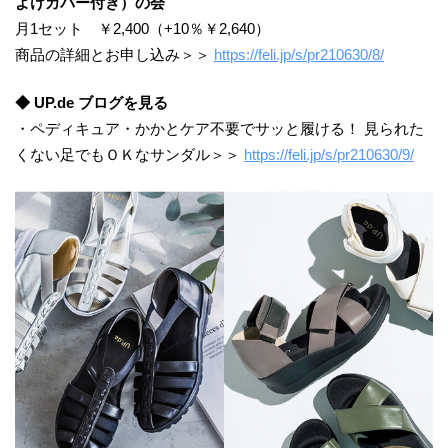
よけカバー付き）の会
月1セット ￥2,400（+10％￥2,640）
商品の詳細とお申し込み＞＞
https://feli.jp/s/pr210630/8/
◆ UP.de ブログを見る
・ペディキュア・かかとケア不要でサッと履ける！ 見られた
くない足でもＯＫなサンダル＞＞
https://feli.jp/s/pr210630/9/