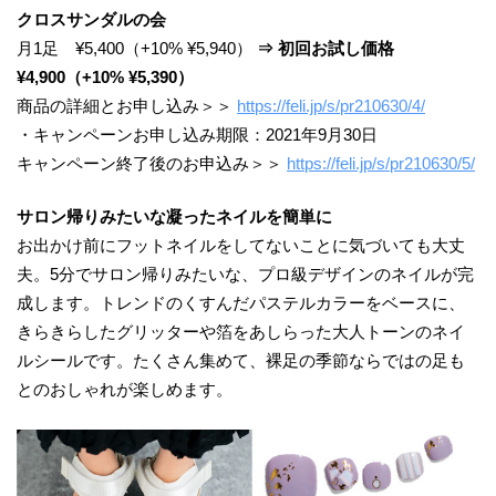
クロスサンダルの会
月1足 ¥5,400（+10% ¥5,940）
⇒ 初回お試し価格
¥4,900（+10% ¥5,390）
商品の詳細とお申し込み＞＞
https://feli.jp/s/pr210630/4/
・キャンペーンお申し込み期限：2021年9月30日
キャンペーン終了後のお申込み＞＞
https://feli.jp/s/pr210630/5/
サロン帰りみたいな凝ったネイルを簡単に
お出かけ前にフットネイルをしてないことに気づいても大丈
夫。5分でサロン帰りみたいな、プロ級デザインのネイルが完
成します。トレンドのくすんだパステルカラーをベースに、
きらきらしたグリッターや箔をあしらった大人トーンのネイ
ルシールです。たくさん集めて、裸足の季節ならではの足も
とのおしゃれが楽しめます。