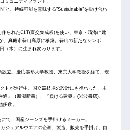
コミュニティブランド。
N”と、持続可能を意味する”Sustainable”を掛け合わ
木材で作られたCLT(直交集成板)を使い、東京・晴海に建
UMI”が、真庭市蒜山高原に移築。蒜山の新たなシンボ
15日（木）に生まれ変わります。
事務所設立。慶応義塾大学教授、東京大学教授を経て、現
クトが進行中。国立競技場の設計にも携わった。主
住処』（新潮新書）、『負ける建築』(岩波書店)、
他多数。
児島にて、国産ジーンズを手掛けるメーカー。
たカジュアルウエアの企画、製造、販売を手掛け、自