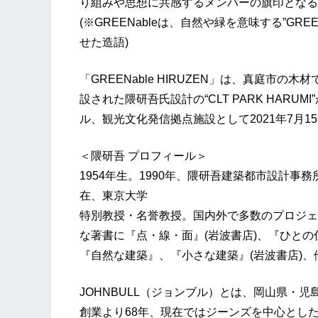
り組みや思想に共感するメンバーの旗印となる
(※GREENableは、自然や緑を意味する”GREE
せた造語)
「GREENable HIRUZEN」は、真庭市の
設された隈研吾氏設計の“CLT PARK HAR
ル、観光文化発信拠点施設として2021年7月
＜隈研吾 プロフィール＞
1954年生。1990年、隈研吾建築都市設計
在、東京大学
特別教授・名誉教授。国内外で多数のプロジェ
な著書に『点・線・面』(岩波書店)、『ひとの
『自然な建築』、『小さな建築』(岩波書店)、
JOHNBULL（ジョンブル）とは、岡山県・
創業より68年、現在ではジーンズを中心とし