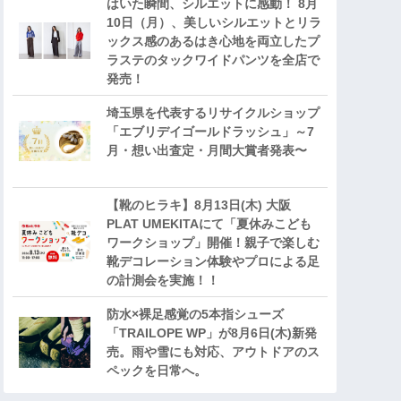
はいた瞬間、シルエットに感動！ 8月
10日（月）、美しいシルエットとリラ
ックス感のあるはき心地を両立したプ
ラステのタックワイドパンツを全店で
発売！
埼玉県を代表するリサイクルショップ
「エブリデイゴールドラッシュ」～7
月・想い出査定・月間大賞者発表〜
【靴のヒラキ】8月13日(木) 大阪
PLAT UMEKITAにて「夏休みこども
ワークショップ」開催！親子で楽しむ
靴デコレーション体験やプロによる足
の計測会を実施！！
防水×裸足感覚の5本指シューズ
「TRAILOPE WP」が8月6日(木)新発
売。雨や雪にも対応、アウトドアのス
ペックを日常へ。