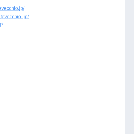
vecchio.jp/
tevecchio_jp/
JP