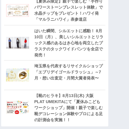
【夏休み限定】親子で楽しむ「手作り
パワーストーンブレスレット体験」で
水晶チップをプレゼント！ハワイ発
「マルラニハワイ」表参道店
はいた瞬間、シルエットに感動！ 8月
10日（月）、美しいシルエットとリラ
ックス感のあるはき心地を両立したプ
ラステのタックワイドパンツを全店で
発売！
埼玉県を代表するリサイクルショップ
「エブリデイゴールドラッシュ」～7
月・想い出査定・月間大賞者発表〜
【靴のヒラキ】8月13日(木) 大阪
PLAT UMEKITAにて「夏休みこども
ワークショップ」開催！親子で楽しむ
靴デコレーション体験やプロによる足
の計測会を実施！！