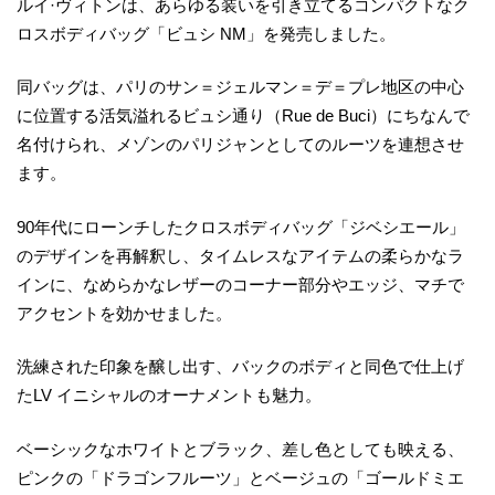
ルイ·ヴィトンは、あらゆる装いを引き立てるコンパクトなク
ロスボディバッグ「ビュシ NM」を発売しました。
同バッグは、パリのサン＝ジェルマン＝デ＝プレ地区の中心
に位置する活気溢れるビュシ通り（Rue de Buci）にちなんで
名付けられ、メゾンのパリジャンとしてのルーツを連想させ
ます。
90年代にローンチしたクロスボディバッグ「ジベシエール」
のデザインを再解釈し、タイムレスなアイテムの柔らかなラ
インに、なめらかなレザーのコーナー部分やエッジ、マチで
アクセントを効かせました。
洗練された印象を醸し出す、バックのボディと同色で仕上げ
たLV イニシャルのオーナメントも魅力。
ベーシックなホワイトとブラック、差し色としても映える、
ピンクの「ドラゴンフルーツ」とベージュの「ゴールドミエ