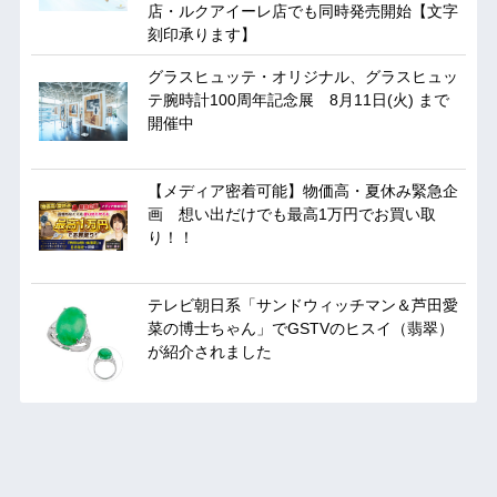
店・ルクアイーレ店でも同時発売開始【文字
刻印承ります】
グラスヒュッテ・オリジナル、グラスヒュッ
テ腕時計100周年記念展 8月11日(火) まで
開催中
【メディア密着可能】物価高・夏休み緊急企
画 想い出だけでも最高1万円でお買い取
り！！
テレビ朝日系「サンドウィッチマン＆芦田愛
菜の博士ちゃん」でGSTVのヒスイ（翡翠）
が紹介されました