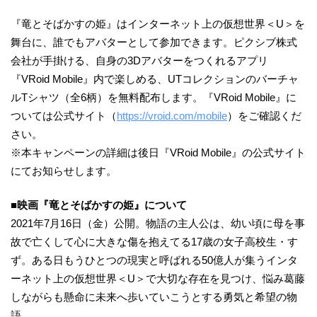
『竜とそばかすの姫』はインターネット上の仮想世界＜U＞を
舞台に、誰でもアバターとして参加できます。ピクシブ株式
会社が手掛ける、自身の3Dアバターをつくれるアプリ
『VRoid Mobile』内で楽しめる、UTコレクションのバーチャ
ルTシャツ（全6柄）を無料配布します。『VRoid Mobile』に
ついては公式サイト（
https://vroid.com/mobile
）をご確認くだ
さい。
※本キャンペーンの詳細は後日『VRoid Mobile』の公式サイト
にてお知らせします。
■映画『竜とそばかすの姫』について
2021年7月16日（金）公開。物語の主人公は、幼い頃に母を事
故で亡くして心に大きな傷を抱えてる17歳の女子高校生・す
ず。ある日もうひとつの現実と呼ばれる50億人が集うインタ
ーネット上の仮想世界＜U＞で大切な存在を見つけ、悩み葛藤
しながらも懸命に未来へ歩いていこうとする勇気と希望の物
語。