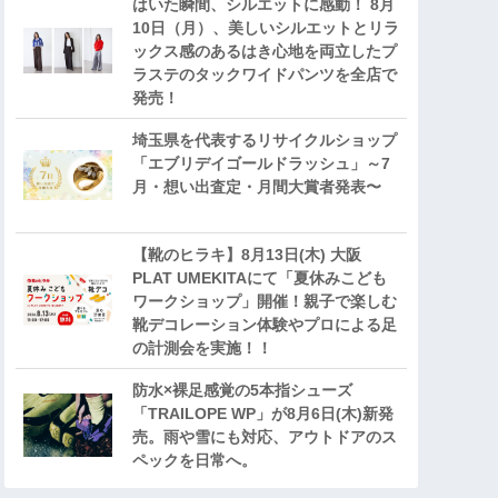
はいた瞬間、シルエットに感動！ 8月
10日（月）、美しいシルエットとリラ
ックス感のあるはき心地を両立したプ
ラステのタックワイドパンツを全店で
発売！
埼玉県を代表するリサイクルショップ
「エブリデイゴールドラッシュ」～7
月・想い出査定・月間大賞者発表〜
【靴のヒラキ】8月13日(木) 大阪
PLAT UMEKITAにて「夏休みこども
ワークショップ」開催！親子で楽しむ
靴デコレーション体験やプロによる足
の計測会を実施！！
防水×裸足感覚の5本指シューズ
「TRAILOPE WP」が8月6日(木)新発
売。雨や雪にも対応、アウトドアのス
ペックを日常へ。