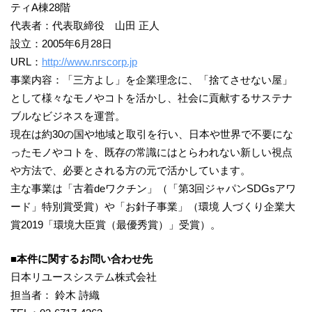
ティA棟28階
代表者：代表取締役 山田 正人
設立：2005年6月28日
URL：
http://www.nrscorp.jp
事業内容：「三方よし」を企業理念に、「捨てさせない屋」
として様々なモノやコトを活かし、社会に貢献するサステナ
ブルなビジネスを運営。
現在は約30の国や地域と取引を行い、日本や世界で不要にな
ったモノやコトを、既存の常識にはとらわれない新しい視点
や方法で、必要とされる方の元で活かしています。
主な事業は「古着deワクチン」（「第3回ジャパンSDGsアワ
ード」特別賞受賞）や「お針子事業」（環境 人づくり企業大
賞2019「環境大臣賞（最優秀賞）」受賞）。
■本件に関するお問い合わせ先
日本リユースシステム株式会社
担当者： 鈴木 詩織