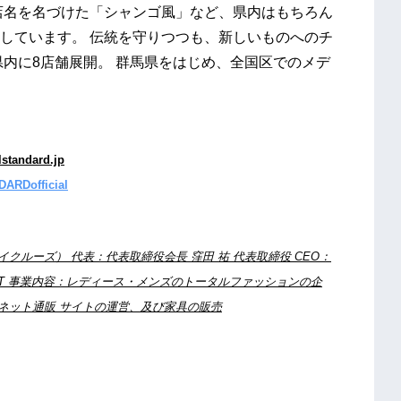
店名を名づけた「シャンゴ風」など、県内はもちろん
しています。 伝統を守りつつも、新しいものへのチ
県内に8店舗展開。 群馬県をはじめ、全国区でのメデ
standard.jp
ARDofficial
社ベイクルーズ） 代表：代表取締役会長 窪田 祐 代表取締役 CEO：
谷CAST 事業内容：レディース・メンズのトータルファッションの企
ネット通販 サイトの運営、及び家具の販売