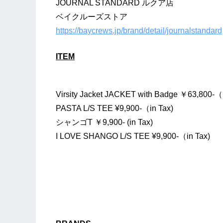
JOURNAL STANDARD ルクア店
ベイクルーズストア
https://baycrews.jp/brand/detail/journalstandard
ITEM
Virsity Jacket JACKET with Badge ￥63,800-（i
PASTA L/S TEE ¥9,900-（in Tax)
シャンゴT ￥9,900- (in Tax)
I LOVE SHANGO L/S TEE ¥9,900-（in Tax)