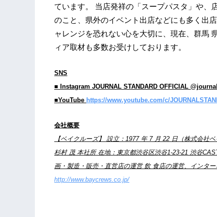
ています。 当店発祥の「スープパスタ」や、
のこと、県外のイベント出店などにも多く出店
ャレンジを恐れない心を大切に、現在、群馬 
ィア取材も多数お受けしております。
SNS
■ Instagram JOURNAL STANDARD OFFICIAL @journal
■YouTube
https://www.youtube.com/c/JOURNALSTAND
会社概要
【ベイクルーズ】 設立：1977 年 7 月 22 日（株式会
杉村 茂 本社所 在地：東京都渋谷区渋谷1-23-21 渋
画・製造・販売・直営店の運営 飲 食店の運営、インター
http://www.baycrews.co.jp/