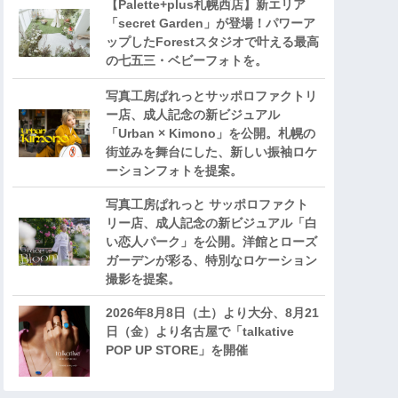
【Palette+plus札幌西店】新エリア
「secret Garden」が登場！パワーア
ップしたForestスタジオで叶える最高
の七五三・ベビーフォトを。
写真工房ぱれっとサッポロファクトリ
ー店、成人記念の新ビジュアル
「Urban × Kimono」を公開。札幌の
街並みを舞台にした、新しい振袖ロケ
ーションフォトを提案。
写真工房ぱれっと サッポロファクト
リー店、成人記念の新ビジュアル「白
い恋人パーク」を公開。洋館とローズ
ガーデンが彩る、特別なロケーション
撮影を提案。
2026年8月8日（土）より大分、8月21
日（金）より名古屋で「talkative
POP UP STORE」を開催